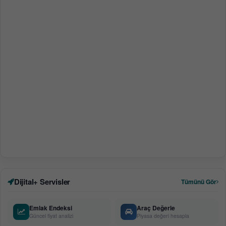
Dijital+ Servisler
Tümünü Gör
Emlak Endeksi
Araç Değerle
Güncel fiyat analizi
Piyasa değeri hesapla