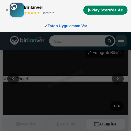
Birilanver
Play Store'da Aç
Ücretsiz
Zaten Uygulamam Var
SEVGİ
BURSA KILIÇ TAN MARMARACIKTA 1100m2
TARLA VE 2+1 TİNYHAUSE
Fotoğrafı Büyüt
1
/ 6
Video İzle
Sanal Tur
AI Klip İzle