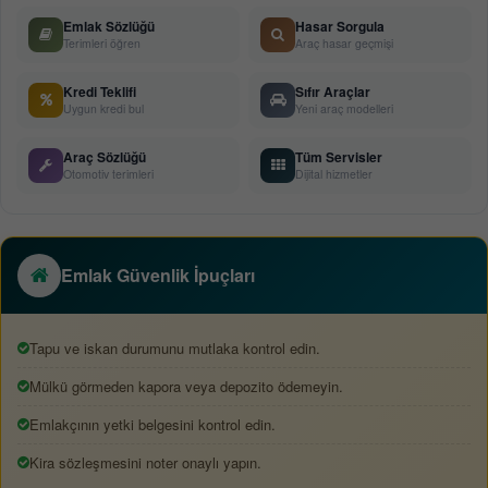
Emlak Sözlüğü
Hasar Sorgula
Terimleri öğren
Araç hasar geçmişi
Kredi Teklifi
Sıfır Araçlar
Uygun kredi bul
Yeni araç modelleri
Araç Sözlüğü
Tüm Servisler
Otomotiv terimleri
Dijital hizmetler
Emlak Güvenlik İpuçları
Tapu ve iskan durumunu mutlaka kontrol edin.
Mülkü görmeden kapora veya depozito ödemeyin.
Emlakçının yetki belgesini kontrol edin.
Kira sözleşmesini noter onaylı yapın.