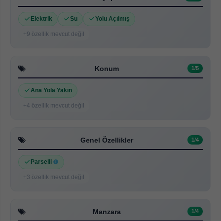
Elektrik
Su
Yolu Açılmış
+9 özellik mevcut değil
Konum
1/5
Ana Yola Yakın
+4 özellik mevcut değil
Genel Özellikler
1/4
Parselli
+3 özellik mevcut değil
Manzara
1/4