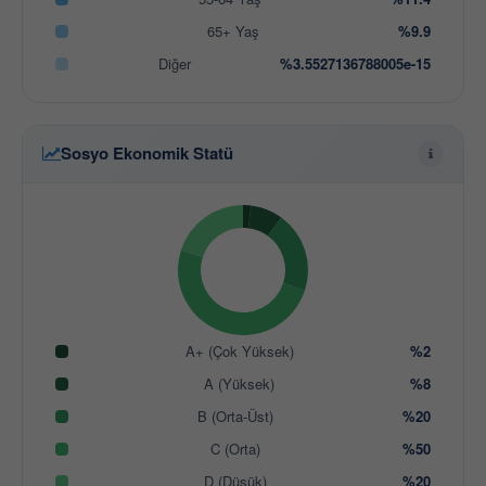
65+ Yaş
%9.9
Diğer
%3.5527136788005e-15
Sosyo Ekonomik Statü
A+ (Çok Yüksek)
%2
A (Yüksek)
%8
B (Orta-Üst)
%20
C (Orta)
%50
D (Düşük)
%20