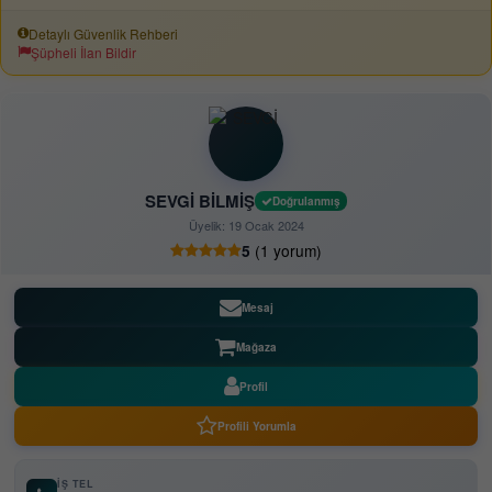
Detaylı Güvenlik Rehberi
Şüpheli İlan Bildir
SEVGİ BİLMİŞ
Doğrulanmış
Üyelik: 19 Ocak 2024
(1 yorum)
5
Mesaj
Mağaza
Profil
Profili Yorumla
İŞ TEL