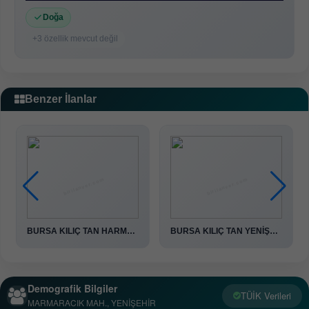
Doğa
+3 özellik mevcut değil
Benzer İlanlar
BURSA KILIÇ TAN HARMANCIK DUTL..
BURSA KILIÇ TAN YENİŞEHİR SELİ..
Demografik Bilgiler
TÜİK Verileri
MARMARACIK MAH., YENİŞEHİR