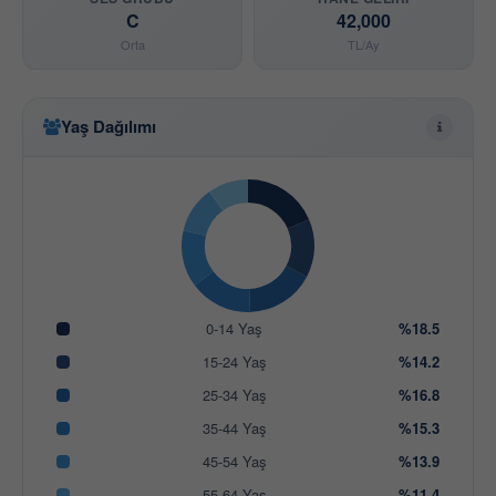
C
42,000
Orta
TL/Ay
Yaş Dağılımı
0-14 Yaş
%18.5
15-24 Yaş
%14.2
25-34 Yaş
%16.8
35-44 Yaş
%15.3
45-54 Yaş
%13.9
55-64 Yaş
%11.4