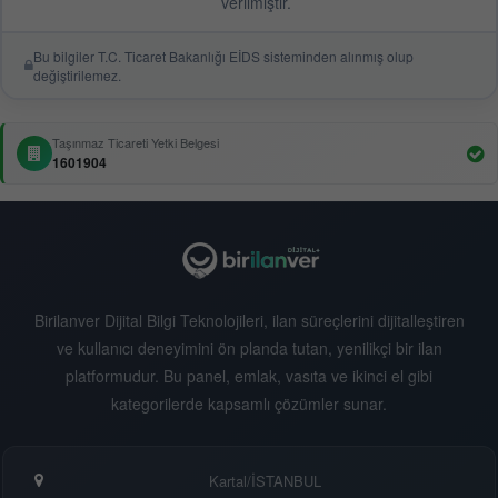
verilmiştir.
Bu bilgiler T.C. Ticaret Bakanlığı EİDS sisteminden alınmış olup
değiştirilemez.
Taşınmaz Ticareti Yetki Belgesi
1601904
Birilanver Dijital Bilgi Teknolojileri, ilan süreçlerini dijitalleştiren
ve kullanıcı deneyimini ön planda tutan, yenilikçi bir ilan
platformudur. Bu panel, emlak, vasıta ve ikinci el gibi
kategorilerde kapsamlı çözümler sunar.
Kartal/İSTANBUL