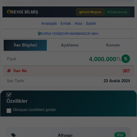
SEVGİ BİLMİŞ
Gold Mağaza
Doğrulanmış
Anasayfa
›
Emlak
›
Arsa
›
Satılık
BURSA
/
YENİŞEHİR
/
MARMARACIK MAH.
İlan Bilgileri
Açıklama
Konum
4.000.000
Fiyat
TL
387
İlan No
İlan Tarihi
23 Aralık 2024
Özellikler
Olmayan özellikleri göster
Altyapı
3/12