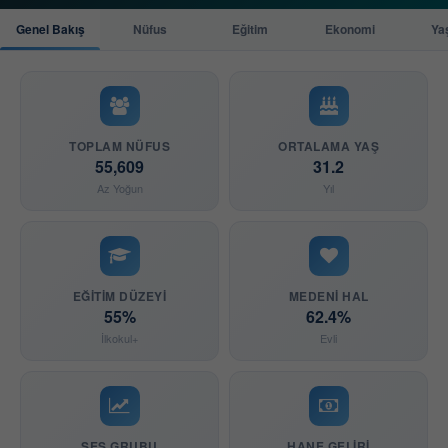
Genel Bakış
Nüfus
Eğitim
Ekonomi
Ya
TOPLAM NÜFUS
ORTALAMA YAŞ
55,609
31.2
Az Yoğun
Yıl
EĞITIM DÜZEYI
MEDENI HAL
55%
62.4%
İlkokul+
Evli
SES GRUBU
HANE GELIRI