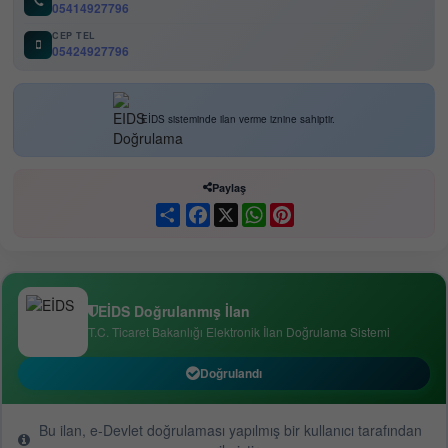
05414927796
CEP TEL
05424927796
EİDS sisteminde ilan verme iznine sahiptir.
Paylaş
Paylaş
Facebook
X
WhatsApp
Pinterest
EİDS Doğrulanmış İlan
T.C. Ticaret Bakanlığı Elektronik İlan Doğrulama Sistemi
Doğrulandı
Bu ilan, e-Devlet doğrulaması yapılmış bir kullanıcı tarafından